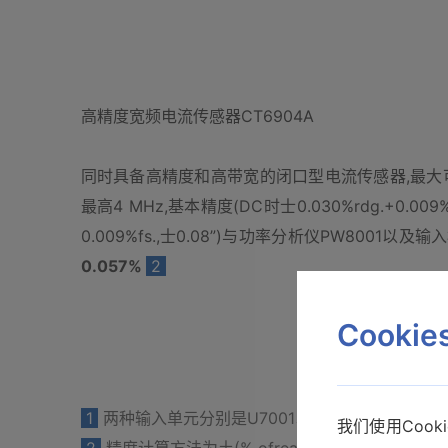
高精度宽频电流传感器CT6904A
同时具备高精度和高带宽的闭口型电流传感器,最大可测量
最高4 MHz,基本精度(DC时士0.030%rdg.+0.009%fs
0.009%fs.,士0.08”)与功率分析仪PW8001以
0.057%
2
Cooki
1
两种输入单元分别是U7001以及U7005,具体
我们使用Coo