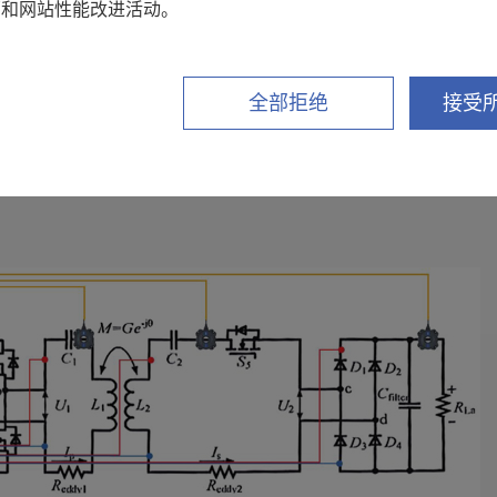
),其中range 为主机当前使用的量程
销和网站性能改进活动。
全部拒绝
接受所
端-线圈发射端-线圈接收端-负载输入端。在各端分别连接电压