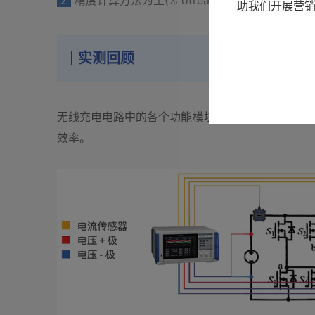
2
精度计算方法为土(% ofreading+% ofrange
助我们开展营
实测回顾
无线充电电路中的各个功能模块一般可分为电源输入
效率。