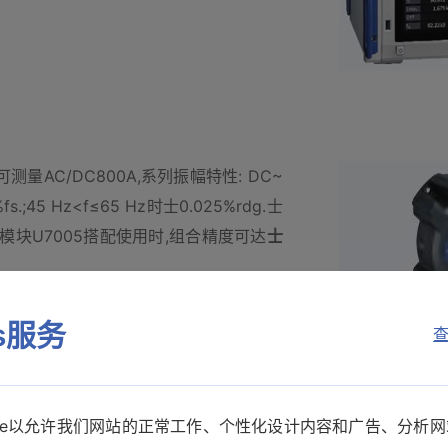
AC/DC800A,系列振幅特性: DC~
.;45 Hz<f≤65 Hz时士0.025%rdg.士
及输入模块U7005搭配使用时,组合精度可达
士
es服务
查
参数请至日置官网查询。
kie以允许我们网站的正常工作、个性化设计内容和广告、分析