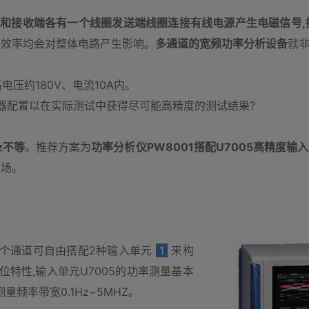
和接收端各有一个线圈发送端线圈连接有线电源产生电磁信号,
换效率均会对整体电路产生影响。
多通道的宽频功率分析设备
就
电压约180V、电流10A内。
仪器配置以在实际测试中获得尽可能高精度的测试结果?
z不等
。推荐方案为
功率分析仪PW8001搭配U7005高精度输
现场。
8个通道可自由搭配2种输入单元
1
来构
位特性,输入单元U7005的功率测量基本
，测量频率带宽0.1Hz~5MHZ。