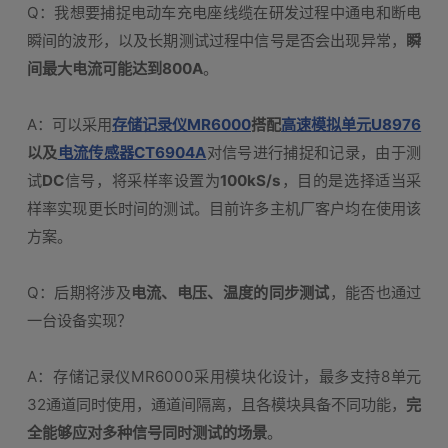
Q：我想要捕捉电动车充电座线缆在研发过程中通电和断电
瞬间的波形，以及长期测试过程中信号是否会出现异常，
瞬
间最大电流可能达到800A
。
A：可以采用
存储记录仪MR6000
搭配
高速模拟单元U8976
以及
电流传感器CT6904A
对信号进行捕捉和记录，由于测
试
DC
信号，将采样率设置为
100kS/s
，目的是选择适当采
样率实现更长时间的测试。目前许多主机厂客户均在使用该
方案。
Q：后期将涉及
电流、电压、温度的同步测试
，能否也通过
一台设备实现？
A：存储记录仪MR6000采用模块化设计，最多支持8单元
32通道同时使用，通道间隔离，且各模块具备不同功能，
完
全能够应对多种信号同时测试的场景
。