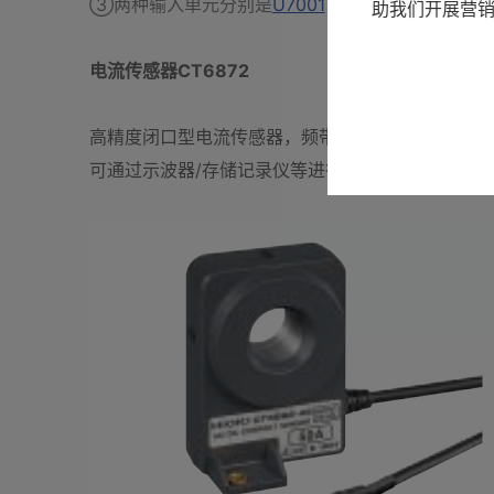
③两种输入单元分别是
U7001
以及
U7005
。
助我们开展营
电流传感器CT6872
高精度闭口型电流传感器，频带DC～10MHz，额定电流
可通过示波器/存储记录仪等进行波形监测（需搭配