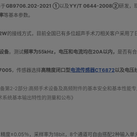
基于
GB9706.202-2021 ①
以及
YY/T 0644-2008②
研发，
率
等基本参数。
P2W
的接线方式，目前全国已有多位超声手术刀相关客户采用了
设备
。测试
频率为55kHz，电压和电流均在20A以内，
是否有合
005
，传感器选择
高精度闭口型
电流传感器CT6872
以及电压
电气设备第2-2部分:高频手术设备及高频附件的基本安全和基本性能
科手术系统基本输出特性的测量和公布》
度±0.05％，采样率为18bit，8个通道可自由搭配2种输