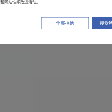
销和网站性能改进活动。
全部拒绝
接受所
AC/DC 50A， 振幅精度±0.037%，相位精度±0.05
传感器单元）。