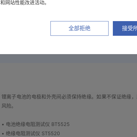
销和网站性能改进活动。
生产工厂。但由于时间推移、运输过程中的振动等因素会导致不
全部拒绝
接受所
锂离子电池的电极和外壳间必须保持绝缘。如果不保证绝缘，
风险。
• 电池绝缘电阻测试仪 BT5525
• 绝缘电阻测试仪 ST5520