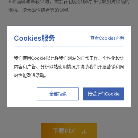
※泄漏磁通量较少时，需要在初期阶段时进行增加对比品的
阻抗，增大磁性结合等的调整。
使用仪器
Cookies服务
查看Cookies声明
LCR测试仪IM3523
我们使用Cookie以允许我们网站的正常工作、个性化设计
4端子探头9500-10
内容和广告、分析网站使用情况并协助我们开展营销和网
站性能改进活动。
※ 记载的内容是根据2013年10月发行的仪器型号。产品参
数可能会有更改，请以现在发行的为准。
全部拒绝
接受所有Cookie
下载PDF