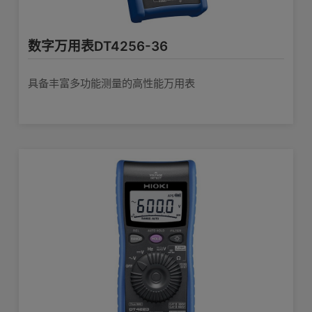
希望把LR5000系列采集到的数据转化成CSV格式
2089
系列/应用样本
涉及较多产品
数据中心测量
400.00μA～10.00A，6档量程，基本精
交流电流量程
度：±1.5%rdg.±3dgt.
数字万用表DT4256-36
2088
系列/应用样本
涉及较多产品
数据中心-通
触发设置与连续测量的关系 RM3545
1.000nF～4000μF，6档量程，基本精
具备丰富多功能测量的高性能万用表
静电容量量程
度：±5%rdg.±10dgt
数字万用表DT4
1791
系列/应用样本
涉及较多产品
3286-20、CM3286-50的区别是什么？
列
导通ON阈值：30Ω以下(连续的蜂鸣器
鸣响)，导通OFF阈值：50Ω以上，蜂鸣
导通检查
无声
RM3545是属于双桥还是电位计
开路电压：3.3V以下，测量电流：1mA
二极管测试
滤波，显示保持，相对显示
其他功能
4位液晶显示 max.4000dgt
显示
7号碱性电池(LR03)×2
电源