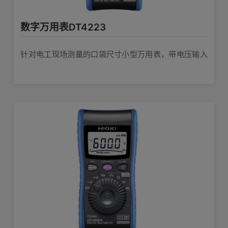
80W×159H×52D mm（包含皮套，支
数字万用表DT4223
架和旋转开关）
体积及重量
293g(已安装电池，皮套)
针对电工现场测量的口袋尺寸小型万用表，带电压输入
保护功能的安全型万用表
测试线L9205×1，使用说明书×1，7号
附件
碱性电池(LR03)×2（仪表内未安装）