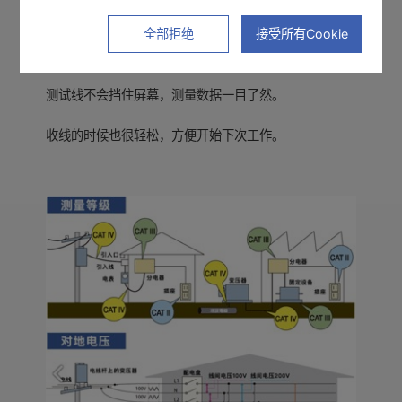
全部拒绝
接受所有Cookie
轻型小巧，便于存放。应对工作，得心应手
测试线不会挡住屏幕，测量数据一目了然。
收线的时候也很轻松，方便开始下次工作。