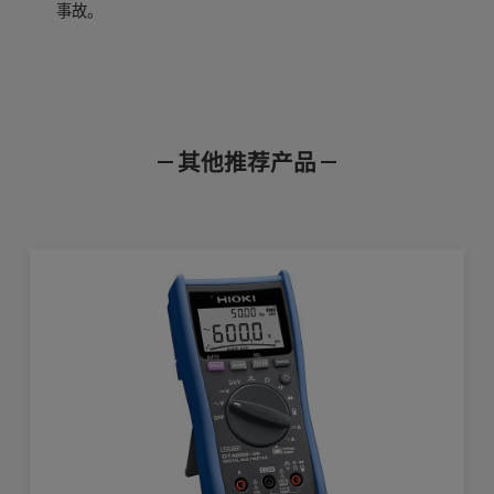
事故。
技术参数(精度保证期1年)
其他
其他推荐产品
产品样本
使用说明书
通讯指令
400.0mV-1000V，5档量程，基本精度:
直流电压量程
±0.5%rdg.±3dgt
【现场测量仪器】电工常用的测量仪器有哪些？
产品外观图
在线培训视频
软件下载
带磁铁吊带Z5004
400.0mV-1000V，5档量程，基本精度:
交流电压量程
查看详情>>
±1%rdg.±3dgt
【万用表】防爆结构的测试仪
编号
类别
型号
名称
400.0Ω～40.00MΩ，6档量程,基本精
电阻量程
度:±0.5%rdg.±2dgt.
携带包 C0200
【数字万用表】未连接却显示电压
1937
DT4215
单品样本
数字万用表DT
用于DT4220s
400.00μA～10.00A，6档量程，基本精
直流电流量程
查看详情>>
度：±1.2%rdg.±5dgt.