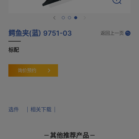
鳄鱼夹(蓝) 9751-03
返回上一页
标配
询价预约
选件
相关下载
其他推荐产品
产品样本
使用说明书
通讯指令