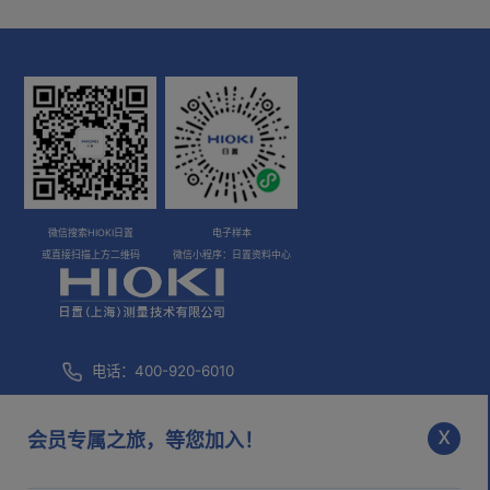
微信搜索HIOKI日置
电子样本
或直接扫描上方二维码
微信小程序：日置资料中心
电话：400-920-6010
咨询邮箱：
info@hioki.com.cn
x
会员专属之旅，等您加入！
市场部邮箱：
mkt@hioki.com.cn