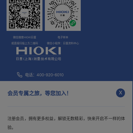
2叉-探头之间: 30cm, 线长: 2m
（12个单元）
查看详情>>
保存内容：测量数据和预设信息配套保
存
①测量数据
微信搜索HIOKI日置
电子样本
测量用探头B
※通过操作主机，就能保存·读取·删除
或直接扫描上方二维码
微信小程序：日置资料中心
-1. 日期时间
主要用于铅蓄电池等 探头接触角度较宽 2.5mm间距的双轴针型
-2. 阻抗值、电压值、温度
-3. 比较器阈值、判定结果
电话：400-920-6010
针型测试线 9772
存储功能
2. 预设信息
咨询邮箱：
info@hioki.com.cn
A: 45 mm（红）, 最长400 mm（黑）, B:
x
从对应的应用软件（GENNECT Cross /
会员专属之旅，等您加入！
市场部邮箱：
mkt@hioki.com.cn
173 mm, L: 192
GENNECT ONE）中保存·读取·删除
查看详情>>
-1. 资料编号：数字1～100
※不能保存相同的编号
注册会员，拥有更多权益，解锁无数精彩，快来开启不一样的体
前端探针 9772-90
※针对1个资料编号，会顺序保存 2. 3.
日置(上海)测量技术有限公司
沪ICP备05013343号-1
沪公网
验。
4.
安备 31010102003526号
>隐私声明
>用户协议