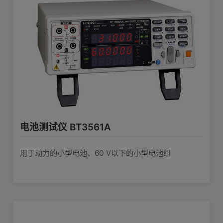
其他选件
测量电流: 160 mA (3 mΩ/30 mΩ量程),
16 mA (300 mΩ量程), 1.6 mA (3 Ω量
1917
系列/应用样本
涉及较多产品
电池测试仪
程)
开放端子电压: 5 V max.
保护套 Z5041
查看详情>>
1883
系列/应用样本
涉及较多产品
新能源车测量
±6 V (最大表示±6.000 V, 分辨率: 1
mV)〜±60 V (最大显示±60.00 V, 分辨
电压测量量程
率: 10 mV), 2档切换, 测量精度: ±0.08%
1882
系列/应用样本
涉及较多产品
电池行业应
携带箱 C1014
rdg ±6 dgt
电池测试仪 BT3561A
BT3554、BT3554-50主机用硬箱
测量范围 -10°C～60°C, 最大显示
查看详情>>
2075
系列/应用样本
涉及较多产品
储能测量解
用于动力的小型电池、60 V以下的小型电池组
60.0°C, 分辨率 0.1°C, 测量精度※
±1.0°C
调零板Z5038
※当使用夹型温度传感器 9460
BT3554-50单体的精度：模拟输入时：
用于L2120，L2100，L2110，L2020，
需使用附带±0.5°C温度传感器夹型测试
9465-10，9772