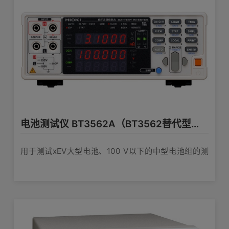
线9460
温度测量精度
查看详情>>
※使用温度探头9451时，请加算
±0.5°C（电缆长度1.5m）
※使用温度探头9451s时，请加算
温度探头
±0.5°C（电缆长度0.1m）
BT3554-50单体的精度：模拟输入时：
±0.5°C
温度探头（9451S） 9451-01
L: 100mm
最大允许输入
DC 60 V max. 无法AC输入
电池测试仪 BT3562A（BT3562替代型号）
查看详情>>
电压
100 ms
测量时间
用于测试xEV大型电池、100 V以下的中型电池组的测
温度探头 9451
试
约1.6秒
应答时间
白金抵抗体, 1.5m, 标准附件
查看详情>>
设定的阈值和测量值的比较判定、通知
判定通知方法：下表中结果显示(段)、蜂