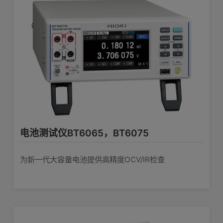
与各种测量仪器的搭配使用
BT3554-52（为BT3554-50和针形测
查看详情>>
Excel 直接输入（HID 功能） Z3210 无线适配器
试线L2020的套装)
编号
类别
型号
名称
型号
BT3554-53（主机型号，不单独售卖；
主机，外壳为中文标识)
15个测量必备工具，助力光伏系统的安装与维护
铅蓄
与智能手机/平板设备连接
BT3554-50,B
电池测试仪BT35
1916
单品样本
BT3554-54（为BT3554-53和针形测
T3554-50
0
试线9465-10的套装)
BT3554-55（为BT3554-53和针形测
BT3554-50
BT3554-50,B
无线通讯
2255
单品样本
试线L2020的套装)
T3554-50
事项
电池测试仪BT6065，BT6075
3 mΩ (最大显示3.100 mΩ, 分辨率 1
无线适配器Z3210
2089
系列/应用样本
涉及较多产品
数据中心测量
µΩ)〜3 Ω量程 (最大显示3.100 Ω, 分辨
为新一代大容量电池提供高精度OCV/IR检查
通过免费软件【GENNECT Cross】可以测
率 1 mΩ), 4档切换
量的同时制作报告。
测量精度: ±0.8% rdg ±6 dgt (仅3 mΩ
2088
系列/应用样本
涉及较多产品
数据中心-通
查看详情>>
量程 ±1.0% rdg ±8 dgt)
测量电流频率: 1 kHz ±30 Hz, 噪音频率
电阻测量量程
回避功能开启时1 kHz ±80 Hz
1922
系列/应用样本
涉及较多产品
光伏系统测