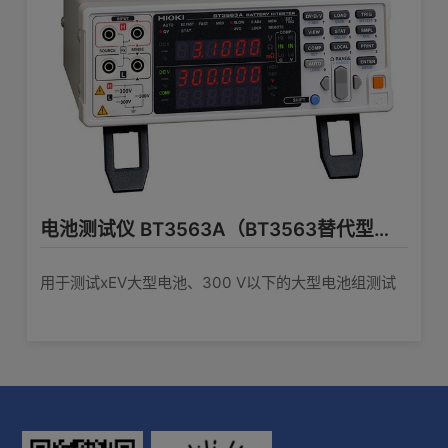
鸣声
测量用探头C
电压值（高）: 阻抗值(低)= PASS, 阻抗
值(中)= WARNING, 阻抗值(高)= FAIL
电压值（低）: 阻抗值(低)= WARNING,
远程控制开关 9466
阻抗值(中)= WARNING, 阻抗值(高)=
比较器
FAIL
可Hold测试值。用于BT3554系列
(L2020), 9772, 9465-10
当判断结果为“WARNING”或“FAIL”时，
查看详情>>
蜂鸣器鸣响、屏幕变成红色
电池测试仪 BT3563A（BT3563替代型号）
背光灯
设定电压判定方法: ABS（绝对值判定）,
大夹型测试线 9467
用于测试xEV大型电池、300 V以下的大型电池组测试
POL（±极性判定）
A: 300 mm, B: 131 mm, L: 1350 mm, 前
设定保存：200个
端φ28 mm, D
查看详情>>
操作内容：测量数据的保存·读取·删除
预设信息的保存·删除
数据量：6000
夹型温度传感器 9460
内存构成：每个单元存储500条数据