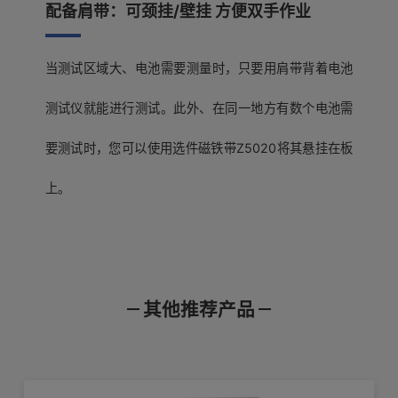
配备肩带：可颈挂/壁挂 方便双手作业
当测试区域大、电池需要测量时，只要用肩带背着电池
测试仪就能进行测试。此外、在同一地方有数个电池需
要测试时，您可以使用选件磁铁带Z5020将其悬挂在板
上。
基本参数（精度保证时间1年）
PC测量
其他推荐产品
产品样本
使用说明书
通讯指令
BT3554-50（主机型号，不单独售卖；
主机，外壳为英文标识）
【GENNNECT One】BT3554和USB不能进行通讯
GENNECT One SF4000
产品外观图
在线培训视频
软件下载
BT3554-51（为BT3554-50和针形测
试线9465-10的套装）