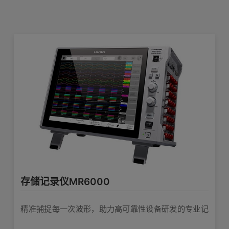
数据采集仪 LR8450-HR
产品外观图
在线培训视频
软件下载
0.01°C高分辨率计量版
查看详情>>
数据采集仪LR8450
轻松实现模拟数据和CAN数据的统一管理
查看详情>>
存储记录仪MR6000
精准捕捉每一次波形，助力高可靠性设备研发的专业记