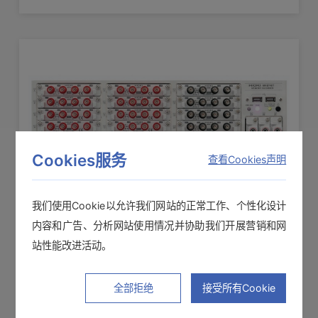
录仪
Cookies服务
查看Cookies声明
我们使用Cookie以允许我们网站的正常工作、个性化设计
内容和广告、分析网站使用情况并协助我们开展营销和网
存储记录仪MR8740T
站性能改进活动。
Max.仅模拟108ch〜96ch+逻辑48ch ，20MS/s
全部拒绝
接受所有Cookie