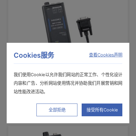
最大输入电流
转换线CT9901
值，40°C 以下且20ms以内）
电流传感器连接器12pin - 10pin转换
编号
类别
型号
名称
振幅：DC〜1.5 MHz (CT6876), DC〜
查看详情>>
1.2 MHz (CT6876-01)
频率特性
AC/DC电流传
功率调节装置的测量(对太阳能发电系统的评价)
相位：DC〜1 MHz
CT6875,CT6
1881
单品样本
6875、CT68
876,CT6877
延长线CT9902
6877
(DC, 45 Hz ≤ f ≤ 66 Hz) 振幅: ±0.04%
Cookies服务
查看Cookies声明
基本精度
5m, 12pin - 12pin
rdg. ±0.008% f.s. ,相位: ±0.1°
查看详情>>
我们使用Cookie以允许我们网站的正常工作、个性化设计
2 mV/ A ※测试仪的输出是通过传感器单
CAN接口转接头SP7100
输出电压率
内容和广告、分析网站使用情况并协助我们开展营销和网
元输出的AC + DC电压。
站性能改进活动。
选件A
2ch, DC电源 +10 V～+30 V
对地最大额定
AC/DC 1000V (50/60Hz, CAT III)
电压
全部拒绝
接受所有Cookie
传感器单元CT9555
φ 36 mm以下
可测导体直径
单独使用电流传感器时的供电 1通道，波形