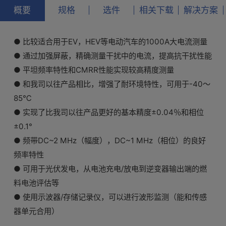
概要
规格
选件
相关下载
解决方案
● 比较适合用于EV，HEV等电动汽车的1000A大电流测量
● 通过加强屏蔽，精确测量干扰中的电流，提高抗干扰性能
● 平坦频率特性和CMRR性能实现较高精度测量
● 和我司以往产品相比，增强了耐环境特性，可用于-40〜
85℃
● 实现了比我司以往产品更好的基本精度±0.04％和相位
±0.1°
● 频带DC~2 MHz（幅度），DC~1 MHz（相位）的良好
频率特性
● 可用于光伏发电，从电池充电/放电到逆变器输出端的燃
料电池评估等
● 使用示波器/存储记录仪，可以进行波形监测（能和传感
器单元合用）