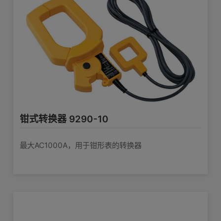
线两端为绝缘BNC接口，1.6m
查看详情>>
CT6876
适用产品/单元
PW6001,PW3390
○
连接线 9165
适用于 9268/9269; BNC- BNC,1.5m长
3390
△（需要CT9901），CT比：2
查看详情>>
△（需要CT9901），CT比：2
3193系列
钳式转换器 9290-10
△（需要9318、CT9901），CT
8971
比：2
最大AC1000A，用于钳形表的转换器