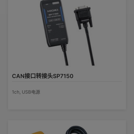
使用温湿度范
输出
-40°C〜 +85°C, 80% rh以下 (无凝结)
围
查看详情>>
由功率分析仪PW6001, PW3390或传感
传感器单元CT9556
器单元CT9555、CT9556、CT9557供
电源
电
单独使用电流传感器时的供电 1通道，波
形/RMS输出
7.5VA
最大额定功率
查看详情>>
160 W × 112 H × 50 Dmm, CT6876:
传感器单元CT9557
CAN接口转接头SP7150
950 g, 线长 3 m, CT6876-01: 1250 g,
体积及重量
线长 10 m
单独使用电流传感器时的供电 4通道，计算
1ch, USB电源
功能，波形/RMS输出
使用说明书 ×1, 标签带×6, 使用上的注意
查看详情>>
附件
事项×1
连接线 L9217
可组合使用产品