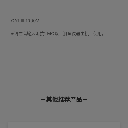
CAT III 1000V
※请在高输入阻抗1 MΩ以上测量仪器主机上使用。
基本参数（精度保证时间1年，调整后精度保证
时间1年）
选件B
其他推荐产品
产品样本
使用说明书
通讯指令
※最多可连接2根CT9902
AC/DC 1000A
额定电流
产品外观图
在线培训视频
软件下载
降额范围内，最大±1800 A peak（设计