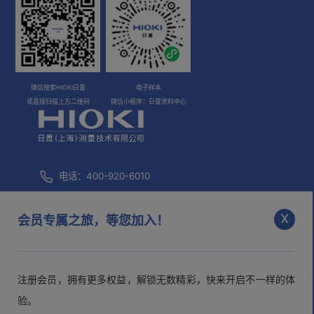
微信搜索HIOKI日置
电子样本
或直接扫描上方二维码
微信小程序：日置资料中心
电话：400-920-6010
咨询邮箱：
info@hioki.com.cn
x
会员专属之旅，等您加入！
市场部邮箱：
mkt@hioki.com.cn
注册会员，拥有更多权益，解锁无数精彩，快来开启不一样的体
日置(上海)测量技术有限公司
沪ICP备05013343号-1
沪公网
验。
安备 31010102003526号
>隐私声明
>用户协议