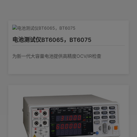
和测试仪组合使用可进行多通道测量，最大
产品外观图
在线培训视频
软件下载
66ch
查看详情>>
电池测试仪BT6065，BT6075
编号
类别
型号
名称
为新一代大容量电池提供高精度OCV/IR检查
1882
系列/应用样本
涉及较多产品
电池行业应