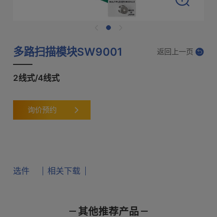
多路扫描模块SW9001
返回上一页
2线式/4线式
询价预约
选件
相关下载
其他推荐产品
产品样本
使用说明书
通讯指令
扫描模块机架SW1001