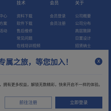
索
技术
会员
关于
中心
资料下载
会员登录
公司概要
方案
软件下载
会员注册
公司分布
活动
售后维修
高层致辞
常见问题
日置设计
在线培训视频
招贤纳士
知识中心
新闻资讯
x
专属之旅，等您加入！
维修中心
联系我们
，拥有更多权益，解锁无数精彩，快来开启不一样的体验。
前往注册
立即登录
视频号
电子样本
微博