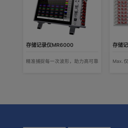
产品外观图
在线培训视频
存储记录仪MR6000
存储记
软件下载
精准捕捉每一次波形，助力高可靠
Max.
性设备研发的专业记录仪
48ch 