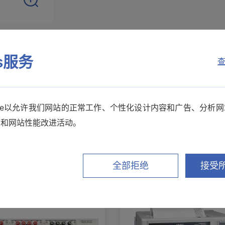
es服务
查
选件
相关下载
kie以允许我们网站的正常工作、个性化设计内容和广告、分析
销和网站性能改进活动。
其他推荐产品
全部拒绝
接受所