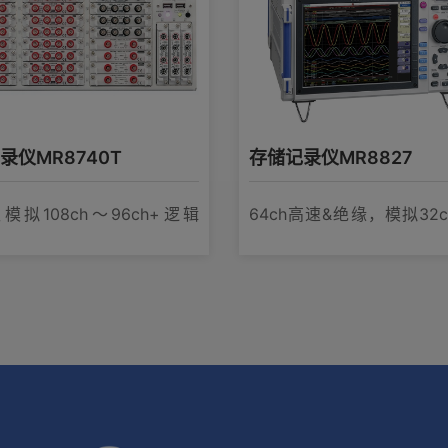
录仪MR8740T
存储记录仪MR8827
仅模拟108ch〜96ch+逻辑
64ch高速&绝缘，模拟32
，20MS/s
32ch