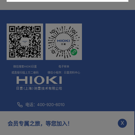
产品外观图
在线培训视频
软件下载
微信搜索HIOKI日置
电子样本
或直接扫描上方二维码
微信小程序：日置资料中心
电话：400-920-6010
咨询邮箱：
info@hioki.com.cn
x
会员专属之旅，等您加入！
市场部邮箱：
mkt@hioki.com.cn