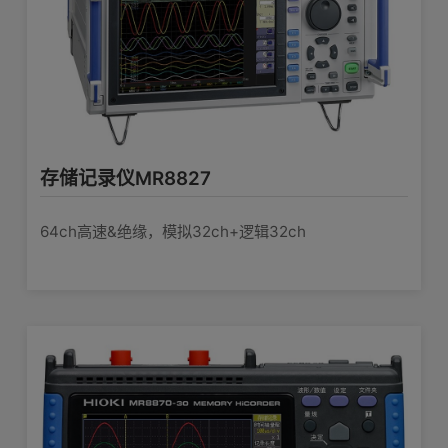
119.5W × 18.8H × 151.5Dmm, 185g
体积及重量
无
附件
5/50/500/5kHz, OFF
低通滤波
存储记录仪MR8827
64ch高速&绝缘，模拟32ch+逻辑32ch