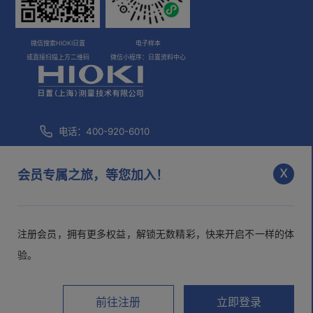
微信搜索HIOKI日置
电子样本
或直接扫描上方二维码
微信小程序：日置资料中心
电话：400-920-6010
咨询邮箱：
info@hioki.com.cn
x
会员专属之旅，等您加入！
市场部邮箱：
mkt@hioki.com.cn
注册会员，拥有更多权益，解锁无数精彩，快来开启不一样的体
日置(上海)测量技术有限公司
沪ICP备05013343号-1
沪公网
验。
安备 31010102003526号
>隐私声明
>用户协议
前往注册
立即登录