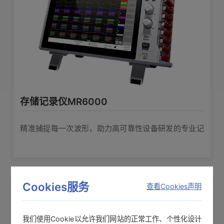
对地最大额定电压：AC、DC 1000V测
量等级II，AC、DC600V测量等级III（输
输入端口
入和主机间绝缘，在输入通道和外壳
间，各输入通道之间外加不会损坏的上
限电压）
500mV〜50V/div, 7档量程, 满量程:
20div
存储记录仪MR6000
测量量程
※可显示AC电压为纵轴×1/2缩小下最大
700Vrms
精准捕捉每一次波形，助力高可靠性设备研发的专业记
录仪
5/50/500/5kHz, OFF
低通滤波
测量量程的1/1250 (使用16bit A/D)
测量分辨率
Cookies服务
查看Cookies声明
500kS/s (2通道同时采样)
最高采样速度
我们使用Cookie以允许我们网站的正常工作、个性化设计