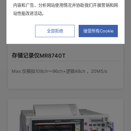
±0.5% f.s. (5Hz滤波ON)
测量精度
内容和广告、分析网站使用情况并协助我们开展营销和网
站性能改进活动。
RMS精度: ±1.5% f.s. (30Hz〜1kHz以
下, 正弦波), ±3% f.s. (1kHz〜10kHz,
全部拒绝
接受所有Cookie
正弦波)
响应时间: 300ms (滤波器OFF, 上升
有效值测量
0→90% f.s.), 600ms (滤波器OFF, 下降
存储记录仪MR8740T
100→10% f.s.)
波峰因数: 2
Max.仅模拟108ch〜96ch+逻辑48ch ，20MS/s
DC〜100kHz -3dB
频率特性
DC/AC-RMS/GND
输入耦合
DC 1000V, AC 700V (输入端口间外加
最大输入电压
不会损坏的上限电压)