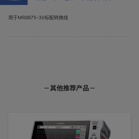
用于MR8875-30标配转换线
基本参数（精度保证时间1年，调整后精度保证
时间1年）
其他推荐产品
产品样本
使用说明书
通讯指令
通道数：2ch电压测量，瞬态值/交流有
测量功能
效值可切换
产品外观图
在线培训视频
软件下载
香蕉头输入端口（输入电阻4MΩ,输入电
容1pF以下）