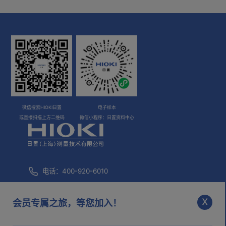
微信搜索HIOKI日置
电子样本
或直接扫描上方二维码
微信小程序：日置资料中心
电话：400-920-6010
咨询邮箱：
info@hioki.com.cn
x
会员专属之旅，等您加入！
市场部邮箱：
mkt@hioki.com.cn