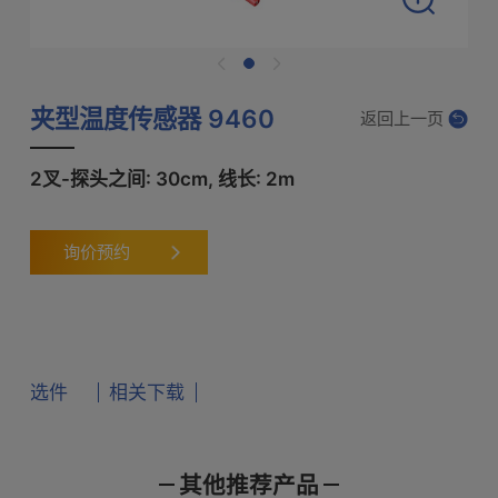
夹型温度传感器 9460
返回上一页
2叉-探头之间: 30cm, 线长: 2m
询价预约
选件
相关下载
其他推荐产品
产品样本
使用说明书
通讯指令
电池测试仪 BT3554-50