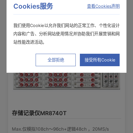
Cookies服务
查看Cookies声明
测量量程的1/1600（使用16bitA/D）
测量分辨率
录仪
测量量程的1/100 (使用12bit A/D，用于
我们使用Cookie以允许我们网站的正常工作、个性化设计
测量分辨率
MR8847时)
内容和广告、分析网站使用情况并协助我们开展营销和网
站性能改进活动。
20 MS/s (2通道同时采样)
最高采样率
全部拒绝
接受所有Cookie
±0.5% f.s.（5Hz滤波，含零位精度）
测量精度
DC〜5 MHz -3 dB, AC耦合时：7 Hz〜
频率特性
5 MHz -3dB
AC/DC/GND
输入耦合
存储记录仪MR8740T
DC400 V (输入端口间外加不会损坏的
最大输入电压
上限电压)
Max.仅模拟108ch〜96ch+逻辑48ch ，20MS/s