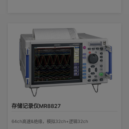
106W × 19.8H × 196.5D mm, 250 g
体积及重量
无
附件
存储记录仪MR8827
64ch高速&绝缘，模拟32ch+逻辑32ch