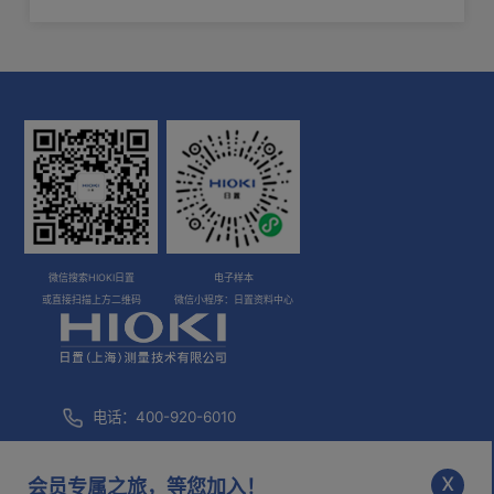
化！
微信搜索HIOKI日置
电子样本
或直接扫描上方二维码
微信小程序：日置资料中心
电话：400-920-6010
咨询邮箱：
info@hioki.com.cn
x
会员专属之旅，等您加入！