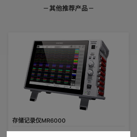
其他推荐产品
产品样本
使用说明书
通讯指令
存储记录仪MR6000
通道数：2ch电压测量
测量功能
精准捕捉每一次波形，助力高可靠性设备研
绝缘BNC端口（输入电阻1 MΩ, 输入电
产品外观图
在线培训视频
软件下载
发的专业记录仪
容30 pF）
查看详情>>
对地最大额定电压：AC, DC300 V （输
输入端口
入和主机间绝缘，在输入通道和外壳
存储记录仪 MR8847A
间，各输入通道之间外加不会损坏的上
限电压）
具备记录仪+波形发生器功能
金属线、塑料等的拉伸性能的测试
工频
查看详情>>
5 mV〜20 V/div, 12档量程，满量程：
20div,
使用存储功能可测量/显示的AC电压:
存储记录仪MR8827
测量量程
280 Vrms
64ch高速&绝缘，模拟32ch+逻辑32ch
低通滤波器：5/50/500/5 k/50 k/500
存储记录仪MR6000
查看详情>>
kHz
精准捕捉每一次波形，助力高可靠性设备研发的专业记