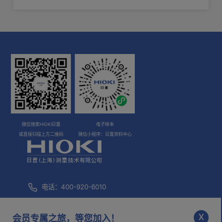
源分析
微信搜索HIOKI日置
电子样本
或直接扫描上方二维码
微信小程序：日置资料中心
电话：400-920-6010
咨询邮箱：
info@hioki.com.cn
x
会员专属之旅，等您加入！
市场部邮箱：
mkt@hioki.com.cn