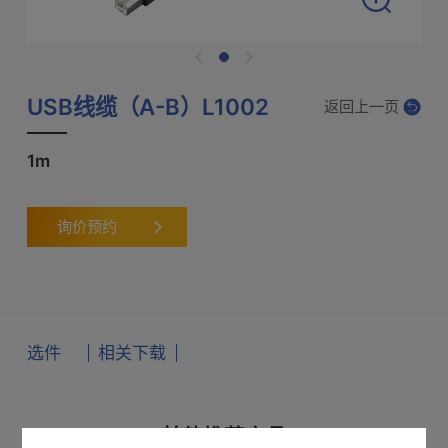
USB线缆（A-B）L1002
返回上一页
1m
询价预约
选件
相关下载
适配主机
其他推荐产品
产品样本
使用说明书
通讯指令