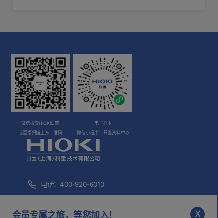
化！
会员登录
登录注册后查看更多技术资料
登录
注册
微信搜索HIOKI日置
电子样本
或直接扫描上方二维码
微信小程序：日置资料中心
电话：400-920-6010
咨询邮箱：
info@hioki.com.cn
x
会员专属之旅，等您加入！