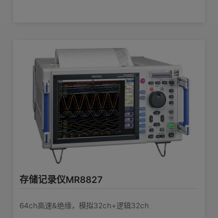
■表示 Sheet: 16 Sheet
显示功能
■表示通道 (每1个Sheet): 模拟32ch,逻
辑 16ch,计算波形 16 计算, X-Y合成 8
合成
■光标机能: 上下光标, 左右光标, 映描光
版本升级的履历:
标, 2光标 (A光标, B光标), 时间值, 电压
Ver1.22
值显示
对应Windows8
■剪切板复制: 可以将波形画面的效果图
追加了工具栏
发送至剪切板中
修正了一些小问题
Ver1.21
■ 对应打印机: 使用OS系统的打印机
Windows7对应
■打印格式: 波形效果图 (1, 2, 3, 4, 6, 8,
修正了其他小错误
16分割),数值打印, 报告, 目录打印, 计算
打印功能
Ver1.20
存储记录仪MR8827
结果, 画面效果图
8860-50/8861-50对应
■打印范围: 全部范围,AB游标之间
实时保存功能对应
64ch高速&绝缘，模拟32ch+逻辑32ch
■打印预览: 可以实现
存储和记录功能对应