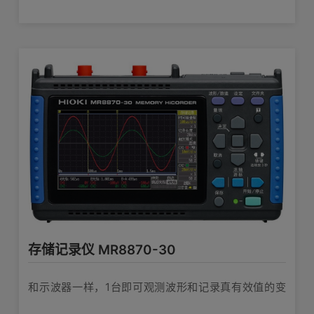
高压单元 8961对应
V1.13
V1.12
Ver1.11
Ver1.10
ＦＦＴ功能对应
内存分割功能
波形数据的分割保存功能
波形文件的读取速度加快
改正变换TEST时,应用软件可能会出现的停机现象。
改正FFT的平均值功能只计算1次即自动结束的不良内容。
改正演算中重写波形后演算结果出现错误的不良内容。
存储记录仪 MR8870-30
8860-50暂定对应
修正［外部采样的16CH+8x8CH模式下，只读取1轴侧保存的数据时， 
和示波器一样，1台即可观测波形和记录真有效值的变
应
修正［读取R＆M功能的记录波形文档时出现的异常中止的不良现象]