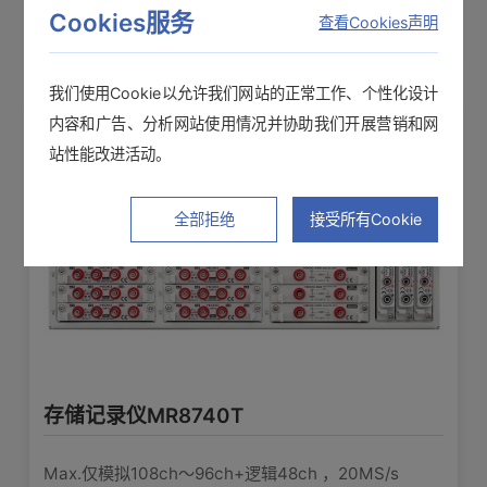
Cookies服务
查看Cookies声明
[**.RSM],[**.RSR],[**.RSI],[R_M]最大读
录仪
取容量: 2GW
我们使用Cookie以允许我们网站的正常工作、个性化设计
保存内容: 测试数据 (2进位), (可以进行
内容和广告、分析网站使用情况并协助我们开展营销和网
AB游标间的部分保留),设定条件,画面设
站性能改进活动。
文件保存
定条件, 画面效果图(BMP, PNG),运算结
果
全部拒绝
接受所有Cookie
下载
最新版本容量 V1.2214.2MB
■波形表示: 1, 2, 3, 4, 6, 8分割表示, 左
右移动, 上下移动,连续,时间轴方向的移
动,时间轴方向的扩大缩小,每个通道零位
注意事项 ∶
移动,扩大缩小,每个通道可以进行可变设
该安装文件仅在安装了存储记录仪观测软件9725后才能使用。请先安
定
■ X-Y合成表示 (仅限内存功能): 1, 2, 4
存储记录仪MR8740T
分割表示,点/线内插, 可以指定合成范围
■数值表示: 可以显示波形数据的数码值
Max.仅模拟108ch〜96ch+逻辑48ch ，20MS/s