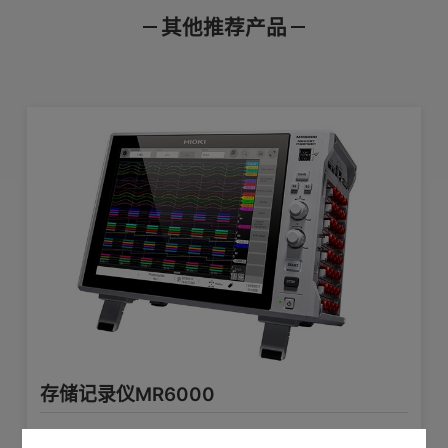
其他推荐产品
公开的升级软件免费提供。是现在最新的版本。
产品样本
使用说明书
通讯指令
存储记录仪 8860-50、8861-50、
适用仪器
下载本软件时,若出现的不良现象,请向购买代理商询问。
8861、8861
本软件的所有权、知识产权等以前权限都归弊公司所属。
产品外观图
在线培训视频
软件下载
CD-R
配备媒体
请选择您适用的9725版本进行下载。
计算机运行下的Windows
2000/XP/Vista(32bit)或
版本的确认方法
Windows7(32/64bit)
请按照下面的方法确认 : 菜单→帮助(Help)→「版本信息」 (About...
奔腾 PentiumIII 500MHz或以上,
操作环境
至少256MB存储器 ( 建议使用奔腾:
Pentium4 2GHz或以上, 至少8GB存储
器)
读写数据形式 : 存储记录仪8860/8861
存储记录仪MR6000
专用 文件 [**.MEM], [**.REC],
[**.SET],[**.FFT],[**,SEQ],[**.IDX],
文件读写
精准捕捉每一次波形，助力高可靠性设备研发的专业记