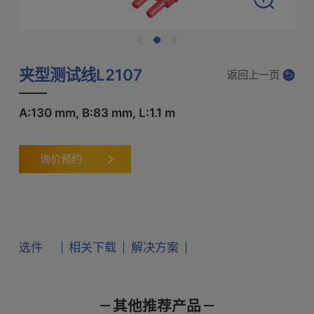
夹型测试线L2107
返回上一页
A:130 mm, B:83 mm, L:1.1 m
询价预约
选件
相关下载
解决方案
其他推荐产品
产品样本
使用说明书
通讯指令