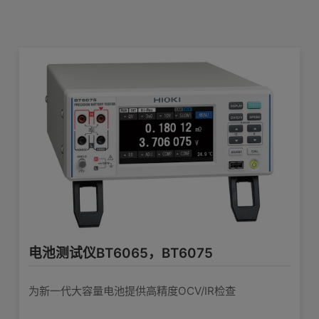
电阻计RM3548
可测量μΩ到MΩ的高精度便携式微电阻计
产品外观图
在线培训视频
软件下载
查看详情>>
电池测试仪 3561
小型二次电池检查，高速电池测试仪
帕尔帖元件的电阻检查
查看详情>>
电阻计 3541
宽量程、高分辨率、适用于系统测试的电阻
计
电池测试仪BT6065，BT6075
查看详情>>
为新一代大容量电池提供高精度OCV/IR检查