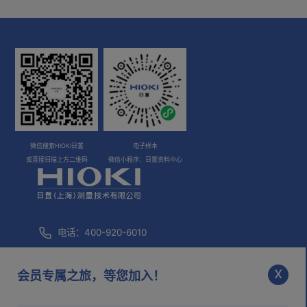
微信搜索HIOKI日置
电子样本
或直接扫描上方二维码
微信小程序：日置资料中心
电话：400-920-6010
咨询邮箱：
info@hioki.com.cn
x
会员专属之旅，等您加入！
市场部邮箱：
mkt@hioki.com.cn