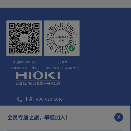
微信搜索HIOKI日置
电子样本
或直接扫描上方二维码
微信小程序：日置资料中心
电话：400-920-6010
咨询邮箱：
info@hioki.com.cn
x
会员专属之旅，等您加入！
市场部邮箱：
mkt@hioki.com.cn