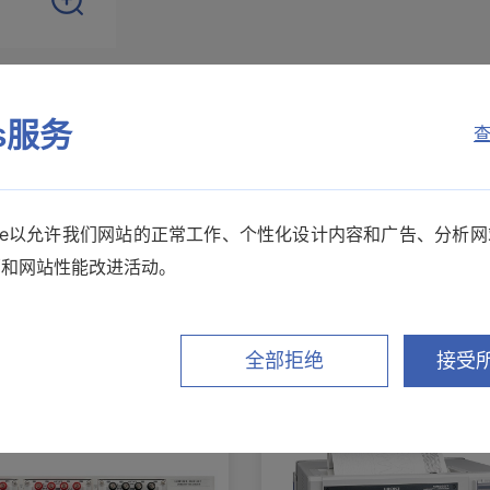
es服务
查
选件
相关下载
kie以允许我们网站的正常工作、个性化设计内容和广告、分析
销和网站性能改进活动。
其他推荐产品
全部拒绝
接受所