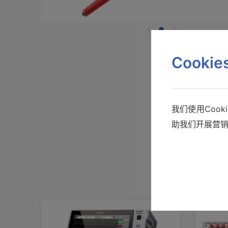
Cooki
我们使用Coo
助我们开展营
产品样本
连接线 L9790 (细长型)
最大可输入600V，柔性线径
使用说明书
φ4.1mm，线长1.8m，※前端夹具需另
售
通讯指令
查看详情>>