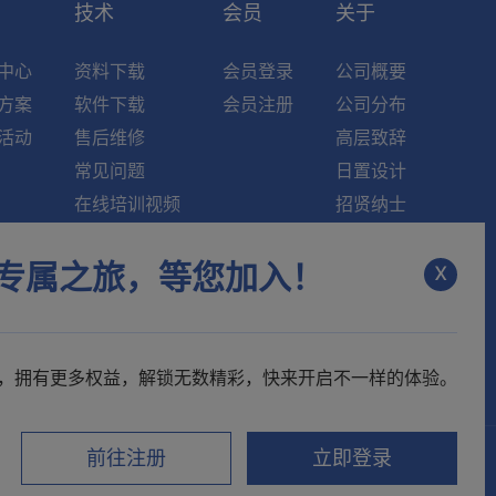
索
技术
会员
关于
中心
资料下载
会员登录
公司概要
方案
软件下载
会员注册
公司分布
活动
售后维修
高层致辞
常见问题
日置设计
在线培训视频
招贤纳士
知识中心
新闻资讯
x
专属之旅，等您加入！
维修中心
联系我们
，拥有更多权益，解锁无数精彩，快来开启不一样的体验。
前往注册
立即登录
视频号
电子样本
微博