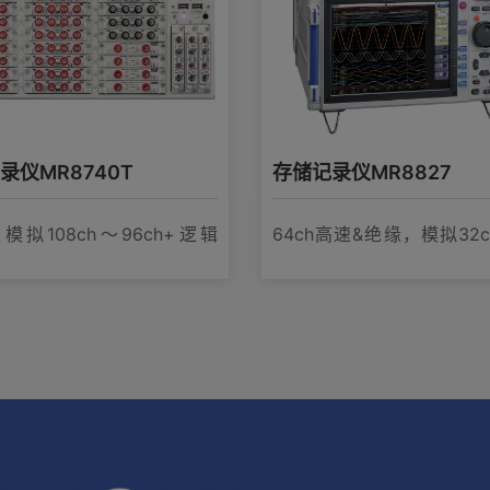
录仪MR8740T
存储记录仪MR8827
仅模拟108ch〜96ch+逻辑
64ch高速&绝缘，模拟32
，20MS/s
32ch