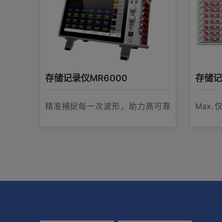
产品外观图
在线培训视频
存储记录仪MR6000
存储记
软件下载
精准捕捉每一次波形，助力高可靠
Max.
性设备研发的专业记录仪
48ch 