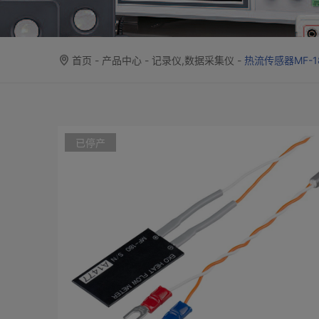
首页
-
产品中心
-
记录仪,数据采集仪
-
热流传感器MF-1
已停产