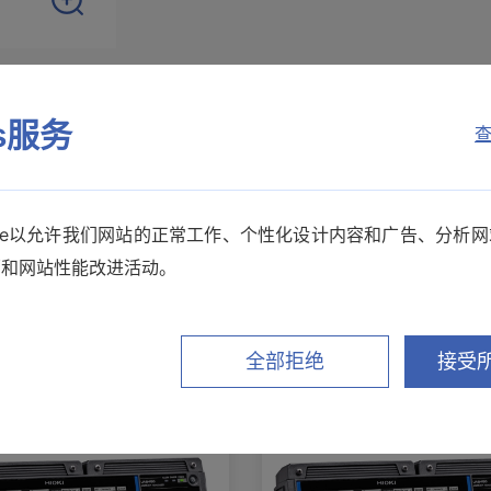
es服务
查
选件
相关下载
kie以允许我们网站的正常工作、个性化设计内容和广告、分析
销和网站性能改进活动。
其他推荐产品
全部拒绝
接受所