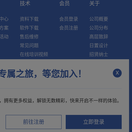
索
技术
会员
关于
中心
资料下载
会员登录
公司概要
方案
软件下载
会员注册
公司分布
活动
售后维修
高层致辞
常见问题
日置设计
在线培训视频
招贤纳士
知识中心
新闻资讯
x
专属之旅，等您加入！
维修中心
联系我们
，拥有更多权益，解锁无数精彩，快来开启不一样的体验。
前往注册
立即登录
视频号
电子样本
微博