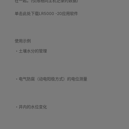
在一起。(仅限相同主机记录的数据)
单击此处下载LR5000 -20应用软件
使用示例
・
土壤水分的管理
・
电气防腐（动电阳极方式）的电位测量
・
井内的水位变化