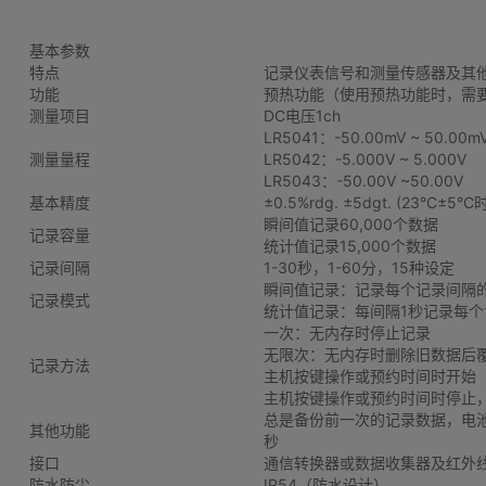
基本参数
特点
记录仪表信号和测量传感器及其
功能
预热功能（使用预热功能时，需
测量项目
DC电压1ch
LR5041：-50.00mV ~ 50.00m
测量量程
LR5042：-5.000V ~ 5.000V
LR5043：-50.00V ~50.00V
基本精度
±0.5%rdg. ±5dgt. (23°C±5°C
瞬间值记录60,000个数据
记录容量
统计值记录15,000个数据
记录间隔
1-30秒，1-60分，15种设定
瞬间值记录：记录每个记录间隔
记录模式
统计值记录：每间隔1秒记录每个
一次：无内存时停止记录
无限次：无内存时删除旧数据后
记录方法
主机按键操作或预约时间时开始
主机按键操作或预约时间时停止
总是备份前一次的记录数据，电
其他功能
秒
接口
通信转换器或数据收集器及红外
防水防尘
IP54（防水设计）