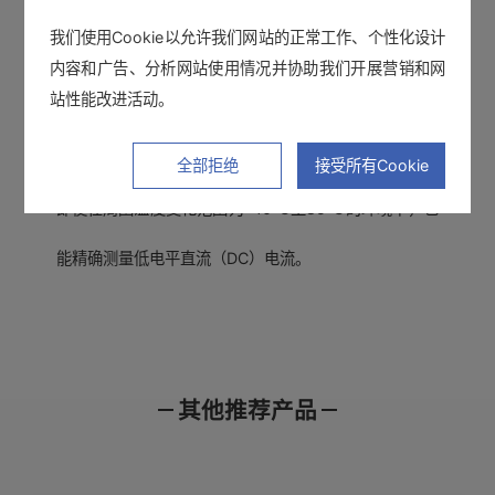
我们使用Cookie以允许我们网站的正常工作、个性化设计
内容和广告、分析网站使用情况并协助我们开展营销和网
站性能改进活动。
应用温度范围广
全部拒绝
接受所有Cookie
即使在周围温度变化范围为-40℃至85℃的环境下，也
能精确测量低电平直流（DC）电流。
基本参数（精度保证时间1年）
延长线
其他推荐产品
产品样本
使用说明书
通讯指令
AC/DC 20A
额定测量电流
延长线CT9902
30 A rms连续(±43 A peak频率降额以
产品外观图
在线培训视频
软件下载
最大输入电流