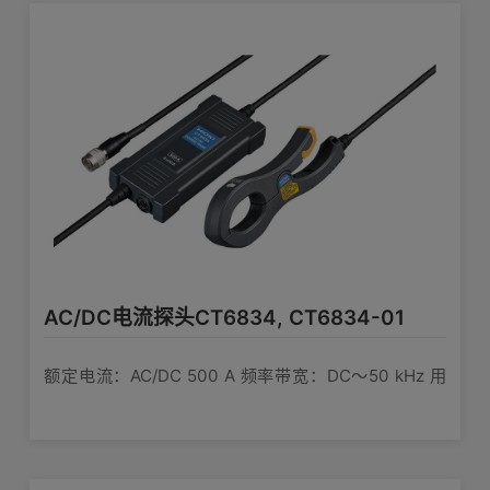
下)
5m, 12pin - 12pin
查看详情>>
DC～100kHz
频率范围
编号
类别
型号
名称
DC± 0.3％ rdg. ±0.1％ f.s.
基本精度
AC/DC 电流探
新能源汽车研发中的能源优化管理
外部电源
833/CT6834/
2214
单品样本
涉及较多产品
可测量导体直
0/CT6831/CT
φ 5 mm以下
T7822
径
传感器单元CT9555
电流传感器电
HIOKI ME15W
输出接口
1932
系列/应用样本
涉及较多产品
列
单独使用电流传感器时的供电 1通道，波形
可以在支持存储功能的设备中读取传感
输出
AC/DC电流探头CT6834, CT6834-01
器信息
查看详情>>
存储功能
支持机型: PW8001
额定电流：AC/DC 500 A 频率带宽：DC〜50 kHz 用
传感器单元CT9556
于汽车功率测量
传感器部:-40℃〜85℃、80% rh以下
单独使用电流传感器时的供电 1通道，波
(无结露)
可使用温度范
形/RMS输出
围
继电盒:-25℃~50℃，80% rh以下(无