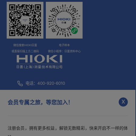
微信搜索HIOKI日置
电子样本
或直接扫描上方二维码
微信小程序：日置资料中心
电话：400-920-6010
咨询邮箱：
info@hioki.com.cn
x
会员专属之旅，等您加入！
市场部邮箱：
mkt@hioki.com.cn
注册会员，拥有更多权益，解锁无数精彩，快来开启不一样的体
日置(上海)测量技术有限公司
沪ICP备05013343号-1
沪公网