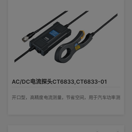
查看详情>>
结露)
传感器部: 76.5W × 23.4H ×14.2D mm
传感器单元CT9557
(不含突起部、电线)
外形尺寸
单独使用电流传感器时的供电 4通道，计算
继电盒: 80W × 20H × 26.5D mm (不含
功能，波形/RMS输出
突起部、电线)
查看详情>>
160 g
重量
4m (传感器与继电盒之间)、0.2 m (继电
存储记录仪输入单元
AC/DC电流探头CT6833,CT6833-01
输出线长度
盒与输出连接器之间)
开口型，高精度电流测量，节省空间，用于汽车功率测
彩色标签(通道识别用)、携带包、使用说
3通道电流单元 U8977
附件
明书、使用注意事项
量
3通道，测量电流带宽DC～2MHz
查看详情>>